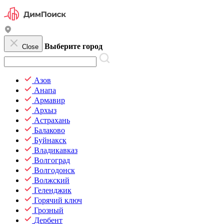
Выберите город
Close
Азов
Анапа
Армавир
Архыз
Астрахань
Балаково
Буйнакск
Владикавказ
Волгоград
Волгодонск
Волжский
Геленджик
Горячий ключ
Грозный
Дербент