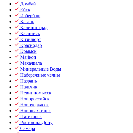
Домбай
Ейск
Избербаш
Казань
Калининград
Каспийск
Кизилюрт
Краснодар
Крымск
Майкоп
Махачкала
Минеральные Воды
Набережные челны
Назрань
Нальчик
Невинномысск
Новороссийск
Новочеркасск
Новошахтинск
Пятигорск
Ростов-на-Дону
Самара