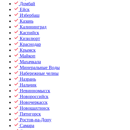
Домбай
Ейск
Избербаш
Казань
Калининград
Каспийск
Кизилюрт
Краснодар
Крымск
Майкоп
Махачкала
Минеральные Воды
Набережные челны
Назрань
Нальчик
Невинномысск
Новороссийск
Новочеркасск
Новошахтинск
Пятигорск
Ростов-на-Дону
Самара