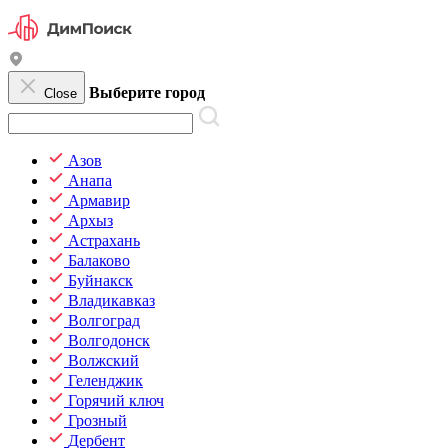
Выберите город
Close
Азов
Анапа
Армавир
Архыз
Астрахань
Балаково
Буйнакск
Владикавказ
Волгоград
Волгодонск
Волжский
Геленджик
Горячий ключ
Грозный
Дербент