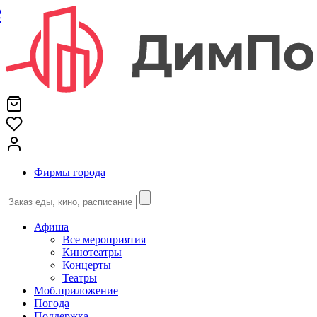
е
Фирмы города
Афиша
Все мероприятия
Кинотеатры
Концерты
Театры
Моб.приложение
Погода
Поддержка