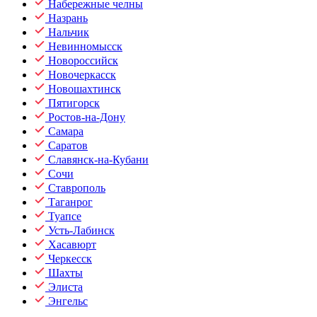
Набережные челны
Назрань
Нальчик
Невинномысск
Новороссийск
Новочеркасск
Новошахтинск
Пятигорск
Ростов-на-Дону
Самара
Саратов
Славянск-на-Кубани
Сочи
Ставрополь
Таганрог
Туапсе
Усть-Лабинск
Хасавюрт
Черкесск
Шахты
Элиста
Энгельс