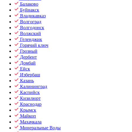
Балаково
Буйнакск
Владикавказ
Волгоград
Волгодонск
Волжский
Геленджик
Горячий ключ
Грозный
Дербент
Домбай
Ейск
Избербаш
Казань
Калининград
Каспийск
Кизилюрт
Краснодар
Крымск
Майкоп
Махачкала
Минеральные Воды