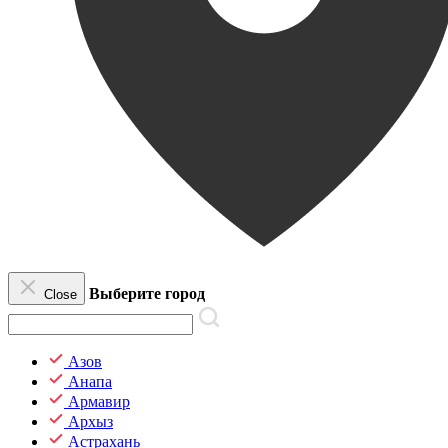
Выберите город
Close
Азов
Анапа
Армавир
Архыз
Астрахань