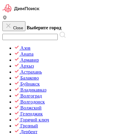
Выберите город
Close
Азов
Анапа
Армавир
Архыз
Астрахань
Балаково
Буйнакск
Владикавказ
Волгоград
Волгодонск
Волжский
Геленджик
Горячий ключ
Грозный
Дербент