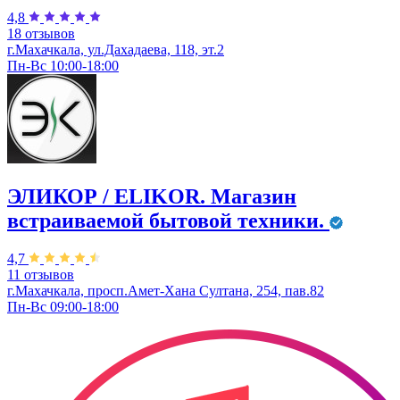
4,8
18 отзывов
г.Махачкала, ул.Дахадаева, 118, эт.2
Пн-Вс 10:00-18:00
ЭЛИКОР / ELIKOR. Магазин
встраиваемой бытовой техники.
4,7
11 отзывов
г.Махачкала, просп.Амет-Хана Султана, 254, пав.82
Пн-Вс 09:00-18:00