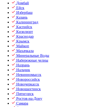
Домбай
Ейск
Избербаш
Казань
Калининград
Каспийск
Кизилюрт
Краснодар
Крымск
Майкоп
Махачкала
Минеральные Воды
Набережные челны
Назрань
Нальчик
Невинномысск
Новороссийск
Новочеркасск
Новошахтинск
Пятигорск
Ростов-на-Дону
Самара