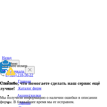
Назад
Меню
Выберите номер
Махачкала
8 (928) 218-56-22
Главная
Спасибо, что помогаете сделать наш сервис ещё
Отменить
лучше!
Каталог фирм
Акции/скидки
Мы получили информацию о наличии ошибки в описании
фирмы. В ближайшее время мы ее исправим.
Афиша