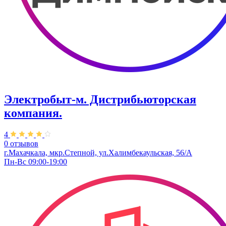
Электробыт-м. Дистрибьюторская
компания.
4
0 отзывов
г.Махачкала, мкр.Степной, ул.Халимбекаульская, 56/А
Пн-Вс 09:00-19:00