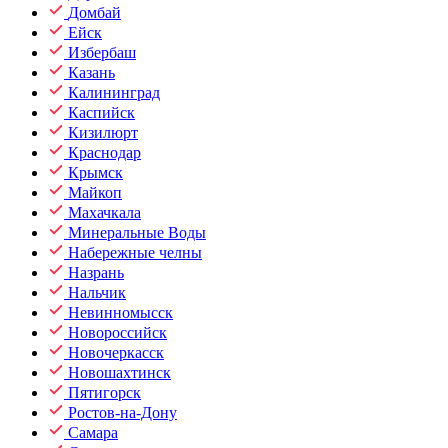
Домбай
Ейск
Избербаш
Казань
Калининград
Каспийск
Кизилюрт
Краснодар
Крымск
Майкоп
Махачкала
Минеральные Воды
Набережные челны
Назрань
Нальчик
Невинномысск
Новороссийск
Новочеркасск
Новошахтинск
Пятигорск
Ростов-на-Дону
Самара