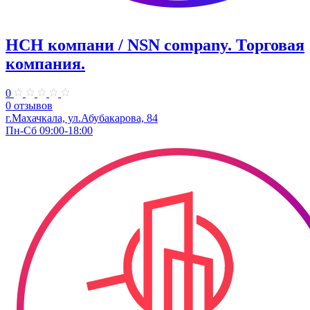
НСН компани / NSN company. ​Торговая
компания.
0
0 отзывов
г.Махачкала, ул.Абубакарова, 84
Пн-Сб 09:00-18:00