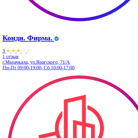
Конди. ​Фирма.
3
1 отзыв
г.Махачкала, ул.Ярагского, 71/А
Пн-Пт 09:00-19:00, Сб 10:00-17:00