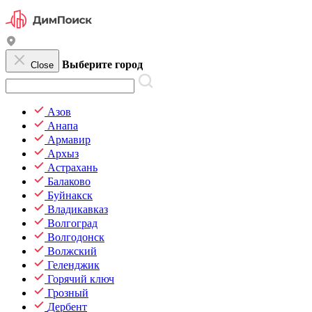
Выберите город
Close
Азов
Анапа
Армавир
Архыз
Астрахань
Балаково
Буйнакск
Владикавказ
Волгоград
Волгодонск
Волжский
Геленджик
Горячий ключ
Грозный
Дербент