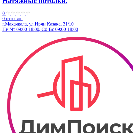
Натяжные потолки.
0
0 отзывов
г.Махачкала, ​ул.Ирчи Казака, 31/10
Пн-Чт 09:00-18:00, Сб-Вс 09:00-18:00