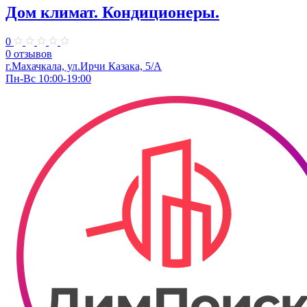
Дом климат. Кондиционеры.
0
0 отзывов
г.Махачкала, ​ул.Ирчи Казака, 5/А
Пн-Вс 10:00-19:00