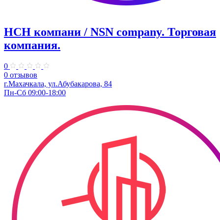
НСН компани / NSN company. ​Торговая
компания.
0
0 отзывов
г.Махачкала, ул.Абубакарова, 84
Пн-Сб 09:00-18:00