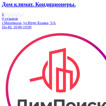
Дом климат. Кондиционеры.
0
0 отзывов
г.Махачкала, ​ул.Ирчи Казака, 5/А
Пн-Вс 10:00-19:00