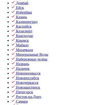
Домбай
Ейск
Избербаш
Казань
Калининград
Каспийск
Кизилюрт
Краснодар
Крымск
Майкоп
Махачкала
Минеральные Воды
Набережные челны
Назрань
Нальчик
Невинномысск
Новороссийск
Новочеркасск
Новошахтинск
Пятигорск
Ростов-на-Дону
Самара