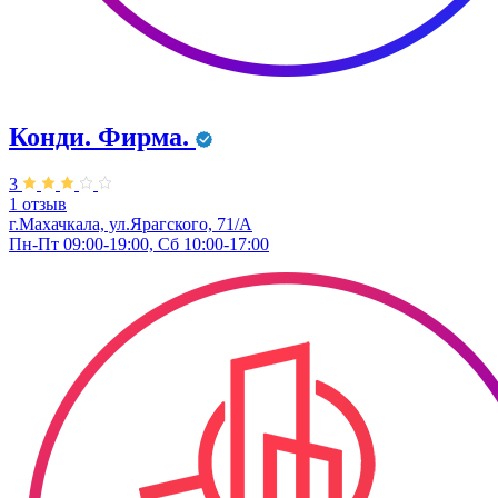
Конди. ​Фирма.
3
1 отзыв
г.Махачкала, ул.Ярагского, 71/А
Пн-Пт 09:00-19:00, Сб 10:00-17:00