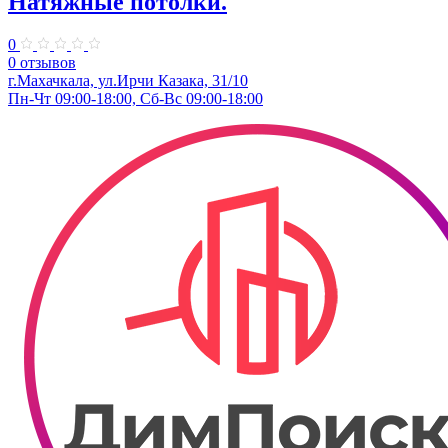
Натяжные потолки.
0
0 отзывов
г.Махачкала, ​ул.Ирчи Казака, 31/10
Пн-Чт 09:00-18:00, Сб-Вс 09:00-18:00