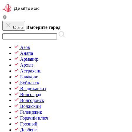
Выберите город
Close
Азов
Анапа
Армавир
Архыз
Астрахань
Балаково
Буйнакск
Владикавказ
Волгоград
Волгодонск
Волжский
Геленджик
Горячий ключ
Грозный
Дербент