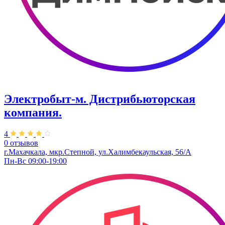
Электробыт-м. Дистрибьюторская
компания.
4
0 отзывов
г.Махачкала, мкр.Степной, ул.Халимбекаульская, 56/А
Пн-Вс 09:00-19:00