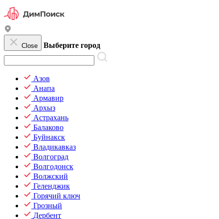
Выберите город
Close
Азов
Анапа
Армавир
Архыз
Астрахань
Балаково
Буйнакск
Владикавказ
Волгоград
Волгодонск
Волжский
Геленджик
Горячий ключ
Грозный
Дербент