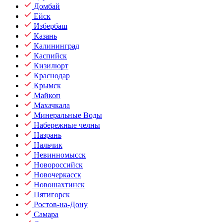
Домбай
Ейск
Избербаш
Казань
Калининград
Каспийск
Кизилюрт
Краснодар
Крымск
Майкоп
Махачкала
Минеральные Воды
Набережные челны
Назрань
Нальчик
Невинномысск
Новороссийск
Новочеркасск
Новошахтинск
Пятигорск
Ростов-на-Дону
Самара