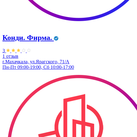
Конди. ​Фирма.
3
1 отзыв
г.Махачкала, ул.Ярагского, 71/А
Пн-Пт 09:00-19:00, Сб 10:00-17:00