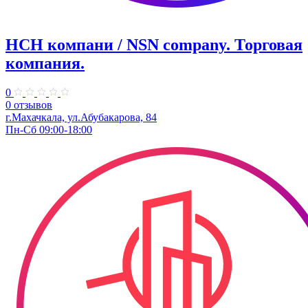
НСН компани / NSN company. ​Торговая
компания.
0
0 отзывов
г.Махачкала, ул.Абубакарова, 84
Пн-Сб 09:00-18:00