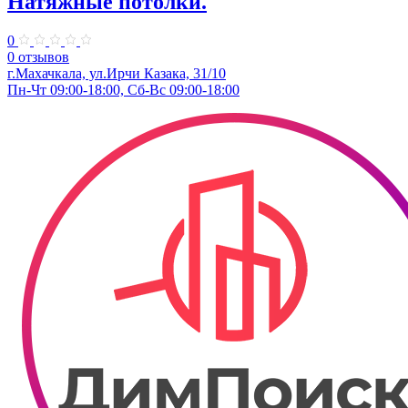
Натяжные потолки.
0
0 отзывов
г.Махачкала, ​ул.Ирчи Казака, 31/10
Пн-Чт 09:00-18:00, Сб-Вс 09:00-18:00