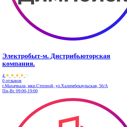
Электробыт-м. Дистрибьюторская
компания.
4
0 отзывов
г.Махачкала, мкр.Степной, ул.Халимбекаульская, 56/А
Пн-Вс 09:00-19:00