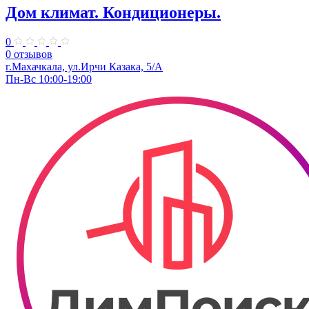
Дом климат. Кондиционеры.
0
0 отзывов
г.Махачкала, ​ул.Ирчи Казака, 5/А
Пн-Вс 10:00-19:00