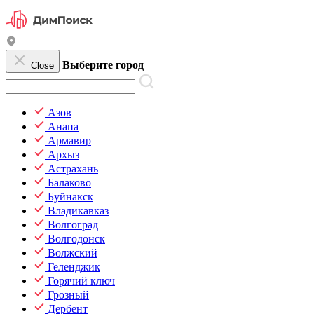
Выберите город
Close
Азов
Анапа
Армавир
Архыз
Астрахань
Балаково
Буйнакск
Владикавказ
Волгоград
Волгодонск
Волжский
Геленджик
Горячий ключ
Грозный
Дербент