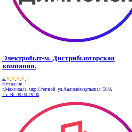
Электробыт-м. Дистрибьюторская
компания.
4
0 отзывов
г.Махачкала, мкр.Степной, ул.Халимбекаульская, 56/А
Пн-Вс 09:00-19:00