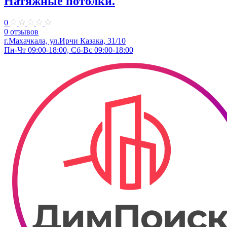
Натяжные потолки.
0
0 отзывов
г.Махачкала, ​ул.Ирчи Казака, 31/10
Пн-Чт 09:00-18:00, Сб-Вс 09:00-18:00