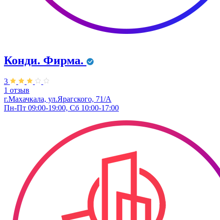
Конди. ​Фирма.
3
1 отзыв
г.Махачкала, ул.Ярагского, 71/А
Пн-Пт 09:00-19:00, Сб 10:00-17:00