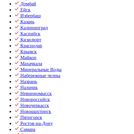
Домбай
Ейск
Избербаш
Казань
Калининград
Каспийск
Кизилюрт
Краснодар
Крымск
Майкоп
Махачкала
Минеральные Воды
Набережные челны
Назрань
Нальчик
Невинномысск
Новороссийск
Новочеркасск
Новошахтинск
Пятигорск
Ростов-на-Дону
Самара