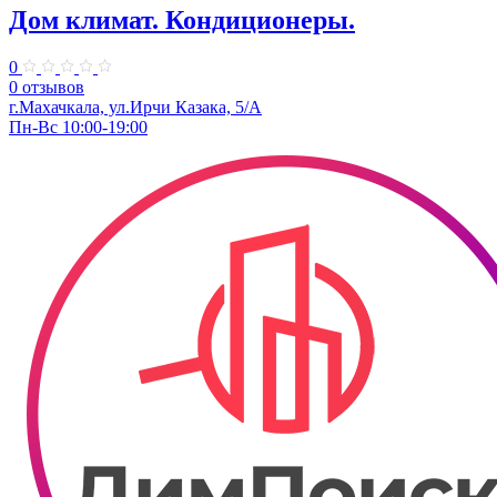
Дом климат. Кондиционеры.
0
0 отзывов
г.Махачкала, ​ул.Ирчи Казака, 5/А
Пн-Вс 10:00-19:00