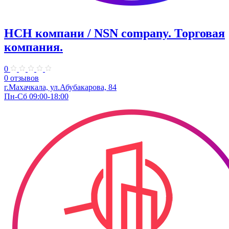
НСН компани / NSN company. ​Торговая
компания.
0
0 отзывов
г.Махачкала, ул.Абубакарова, 84
Пн-Сб 09:00-18:00