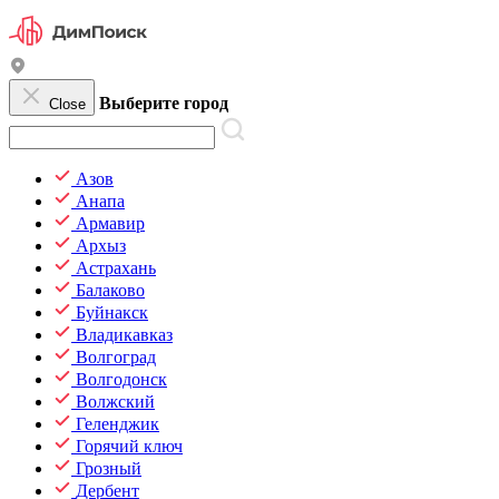
Выберите город
Close
Азов
Анапа
Армавир
Архыз
Астрахань
Балаково
Буйнакск
Владикавказ
Волгоград
Волгодонск
Волжский
Геленджик
Горячий ключ
Грозный
Дербент