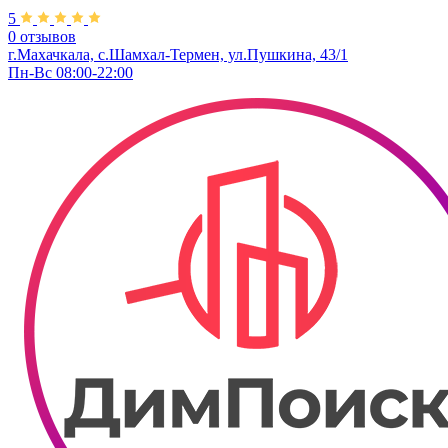
5
0 отзывов
г.Махачкала, с.Шамхал-Термен, ул.​Пушкина, 43/1
Пн-Вс 08:00-22:00