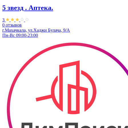
5 звезд . Аптека.
3
0 отзывов
г.Махачкала, ул.Хаджи Булача, 9/А
Пн-Вс 09:00-23:00