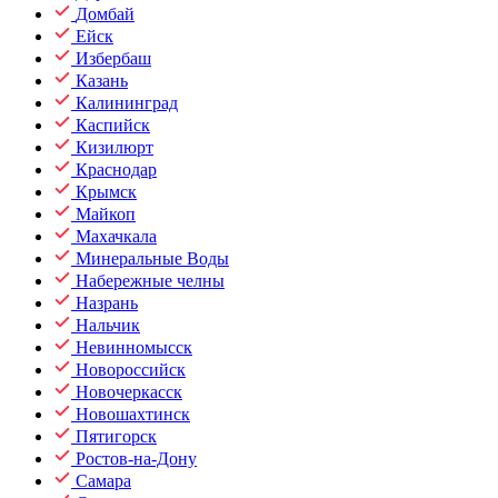
Домбай
Ейск
Избербаш
Казань
Калининград
Каспийск
Кизилюрт
Краснодар
Крымск
Майкоп
Махачкала
Минеральные Воды
Набережные челны
Назрань
Нальчик
Невинномысск
Новороссийск
Новочеркасск
Новошахтинск
Пятигорск
Ростов-на-Дону
Самара