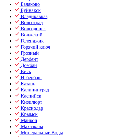
Балаково
Буйнакск
Владикавказ
Волгоград
Волгодонск
Волжский
Геленджик
Горячий ключ
Грозный
Дербент
Домбай
Ейск
Избербаш
Казань
Калининград
Каспийск
Кизилюрт
Краснодар
Крымск
Майкоп
Махачкала
Минеральные Воды