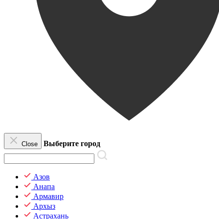
Выберите город
Close
Азов
Анапа
Армавир
Архыз
Астрахань