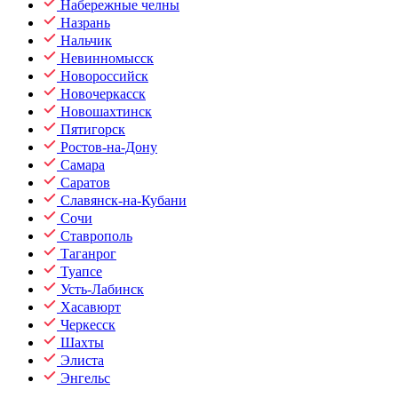
Набережные челны
Назрань
Нальчик
Невинномысск
Новороссийск
Новочеркасск
Новошахтинск
Пятигорск
Ростов-на-Дону
Самара
Саратов
Славянск-на-Кубани
Сочи
Ставрополь
Таганрог
Туапсе
Усть-Лабинск
Хасавюрт
Черкесск
Шахты
Элиста
Энгельс