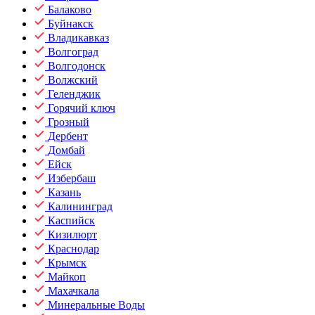
Балаково
Буйнакск
Владикавказ
Волгоград
Волгодонск
Волжский
Геленджик
Горячий ключ
Грозный
Дербент
Домбай
Ейск
Избербаш
Казань
Калининград
Каспийск
Кизилюрт
Краснодар
Крымск
Майкоп
Махачкала
Минеральные Воды