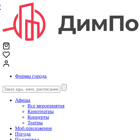
е
Фирмы города
Афиша
Все мероприятия
Кинотеатры
Концерты
Театры
Моб.приложение
Погода
Поддержка