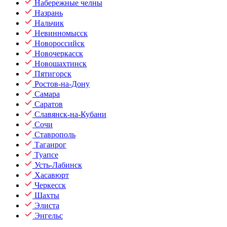
Набережные челны
Назрань
Нальчик
Невинномысск
Новороссийск
Новочеркасск
Новошахтинск
Пятигорск
Ростов-на-Дону
Самара
Саратов
Славянск-на-Кубани
Сочи
Ставрополь
Таганрог
Туапсе
Усть-Лабинск
Хасавюрт
Черкесск
Шахты
Элиста
Энгельс