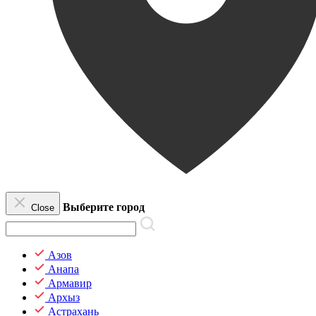
Выберите город
Close
Азов
Анапа
Армавир
Архыз
Астрахань