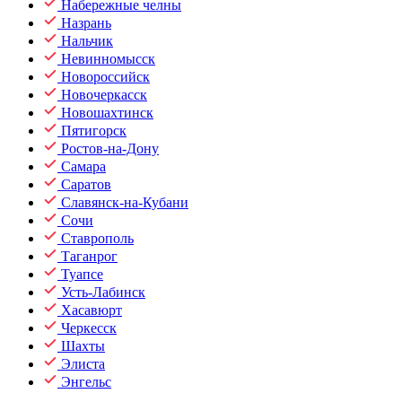
Набережные челны
Назрань
Нальчик
Невинномысск
Новороссийск
Новочеркасск
Новошахтинск
Пятигорск
Ростов-на-Дону
Самара
Саратов
Славянск-на-Кубани
Сочи
Ставрополь
Таганрог
Туапсе
Усть-Лабинск
Хасавюрт
Черкесск
Шахты
Элиста
Энгельс