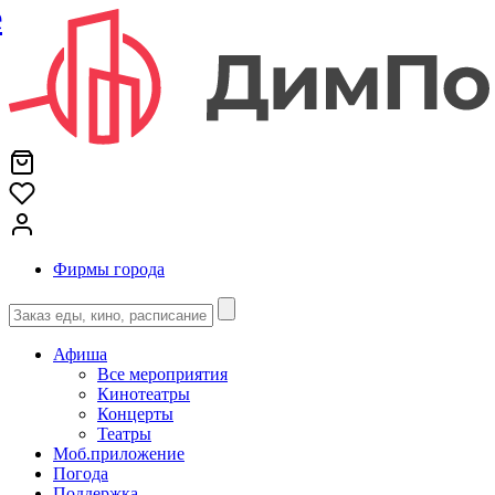
е
Фирмы города
Афиша
Все мероприятия
Кинотеатры
Концерты
Театры
Моб.приложение
Погода
Поддержка