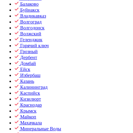
Балаково
Буйнакск
Владикавказ
Волгоград
Волгодонск
Волжский
Геленджик
Горячий ключ
Грозный
Дербент
Домбай
Ейск
Избербаш
Казань
Калининград
Каспийск
Кизилюрт
Краснодар
Крымск
Майкоп
Махачкала
Минеральные Воды