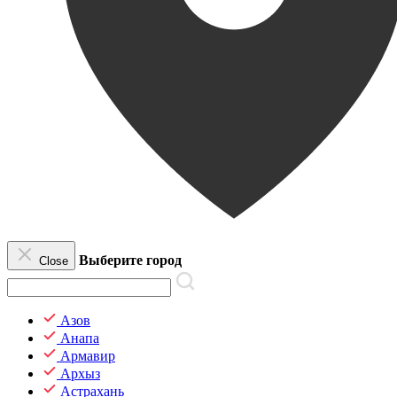
Выберите город
Close
Азов
Анапа
Армавир
Архыз
Астрахань