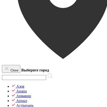
Выберите город
Close
Азов
Анапа
Армавир
Архыз
Астрахань