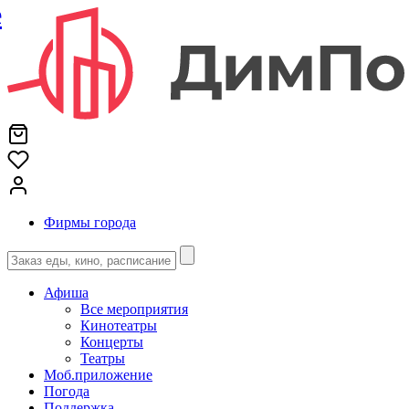
е
Фирмы города
Афиша
Все мероприятия
Кинотеатры
Концерты
Театры
Моб.приложение
Погода
Поддержка