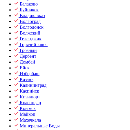
Балаково
Буйнакск
Владикавказ
Волгоград
Волгодонск
Волжский
Геленджик
Горячий ключ
Грозный
Дербент
Домбай
Ейск
Избербаш
Казань
Калининград
Каспийск
Кизилюрт
Краснодар
Крымск
Майкоп
Махачкала
Минеральные Воды