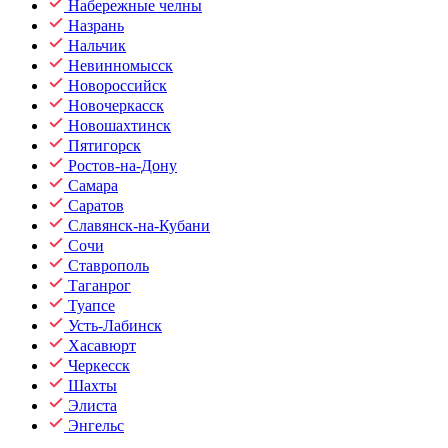
Набережные челны
Назрань
Нальчик
Невинномысск
Новороссийск
Новочеркасск
Новошахтинск
Пятигорск
Ростов-на-Дону
Самара
Саратов
Славянск-на-Кубани
Сочи
Ставрополь
Таганрог
Туапсе
Усть-Лабинск
Хасавюрт
Черкесск
Шахты
Элиста
Энгельс