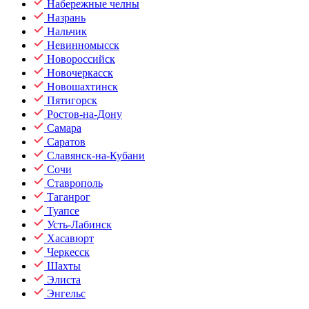
Набережные челны
Назрань
Нальчик
Невинномысск
Новороссийск
Новочеркасск
Новошахтинск
Пятигорск
Ростов-на-Дону
Самара
Саратов
Славянск-на-Кубани
Сочи
Ставрополь
Таганрог
Туапсе
Усть-Лабинск
Хасавюрт
Черкесск
Шахты
Элиста
Энгельс