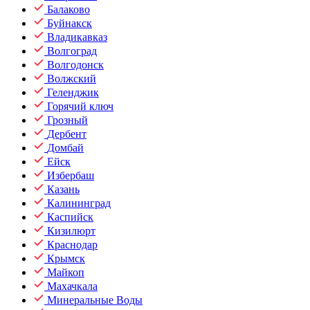
Балаково
Буйнакск
Владикавказ
Волгоград
Волгодонск
Волжский
Геленджик
Горячий ключ
Грозный
Дербент
Домбай
Ейск
Избербаш
Казань
Калининград
Каспийск
Кизилюрт
Краснодар
Крымск
Майкоп
Махачкала
Минеральные Воды