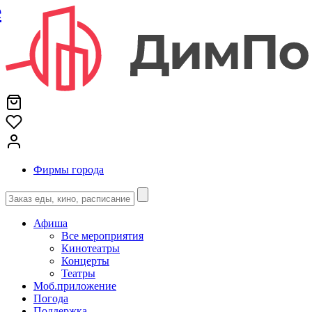
е
Фирмы города
Афиша
Все мероприятия
Кинотеатры
Концерты
Театры
Моб.приложение
Погода
Поддержка