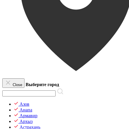
Выберите город
Close
Азов
Анапа
Армавир
Архыз
Астрахань