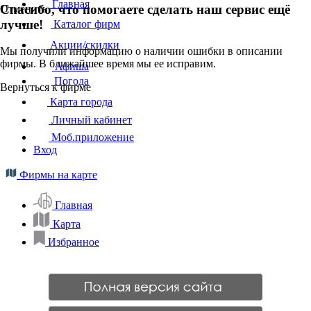
Главная
Спасибо, что помогаете сделать наш сервис ещё
Отменить
лучше!
Каталог фирм
Акции/скидки
Мы получили информацию о наличии ошибки в описании
фирмы. В ближайшее время мы ее исправим.
Афиша
Погода
Вернуться к фирме
Карта города
Личный кабинет
Моб.приложение
Вход
Фирмы на карте
Главная
Карта
Избранное