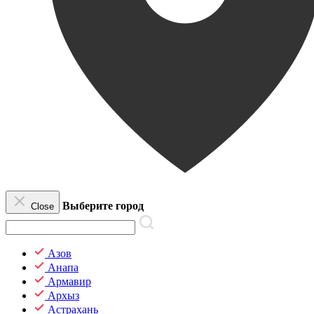
Выберите город
Close
Азов
Анапа
Армавир
Архыз
Астрахань