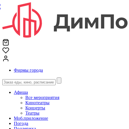
е
Фирмы города
Афиша
Все мероприятия
Кинотеатры
Концерты
Театры
Моб.приложение
Погода
Поддержка