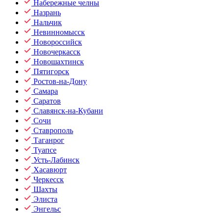
Набережные челны
Назрань
Нальчик
Невинномысск
Новороссийск
Новочеркасск
Новошахтинск
Пятигорск
Ростов-на-Дону
Самара
Саратов
Славянск-на-Кубани
Сочи
Ставрополь
Таганрог
Туапсе
Усть-Лабинск
Хасавюрт
Черкесск
Шахты
Элиста
Энгельс