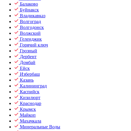
Балаково
Буйнакск
Владикавказ
Волгоград
Волгодонск
Волжский
Геленджик
Горячий ключ
Грозный
Дербент
Домбай
Ейск
Избербаш
Казань
Калининград
Каспийск
Кизилюрт
Краснодар
Крымск
Майкоп
Махачкала
Минеральные Воды