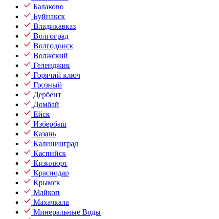
Балаково
Буйнакск
Владикавказ
Волгоград
Волгодонск
Волжский
Геленджик
Горячий ключ
Грозный
Дербент
Домбай
Ейск
Избербаш
Казань
Калининград
Каспийск
Кизилюрт
Краснодар
Крымск
Майкоп
Махачкала
Минеральные Воды