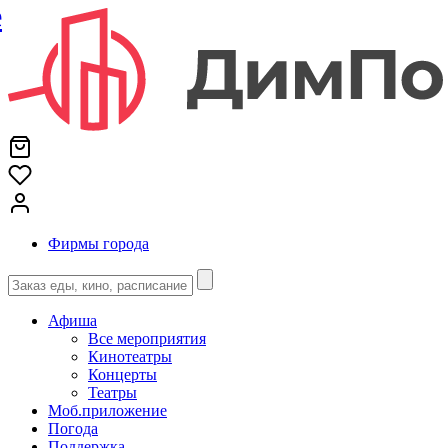
е
Фирмы города
Афиша
Все мероприятия
Кинотеатры
Концерты
Театры
Моб.приложение
Погода
Поддержка