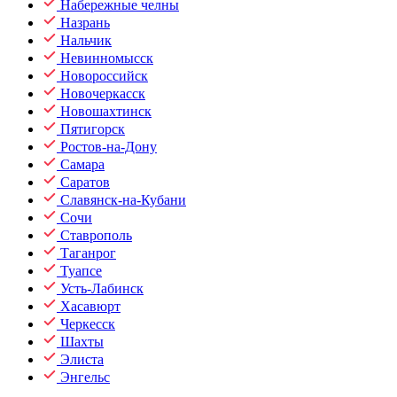
Набережные челны
Назрань
Нальчик
Невинномысск
Новороссийск
Новочеркасск
Новошахтинск
Пятигорск
Ростов-на-Дону
Самара
Саратов
Славянск-на-Кубани
Сочи
Ставрополь
Таганрог
Туапсе
Усть-Лабинск
Хасавюрт
Черкесск
Шахты
Элиста
Энгельс