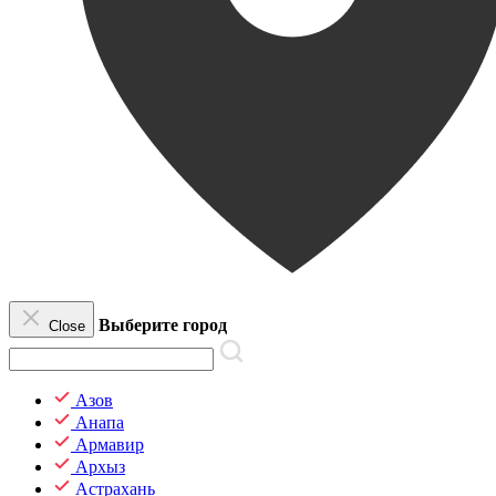
Выберите город
Close
Азов
Анапа
Армавир
Архыз
Астрахань