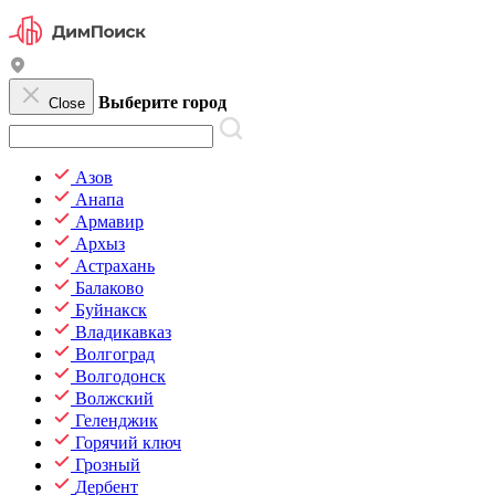
Выберите город
Close
Азов
Анапа
Армавир
Архыз
Астрахань
Балаково
Буйнакск
Владикавказ
Волгоград
Волгодонск
Волжский
Геленджик
Горячий ключ
Грозный
Дербент