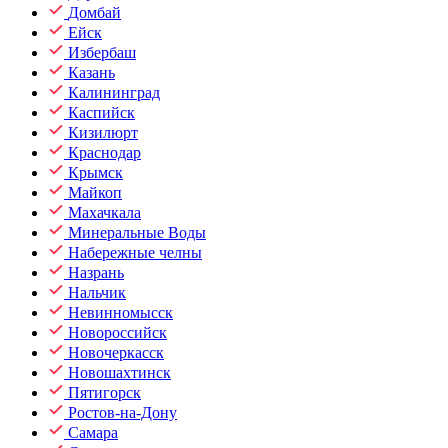
Домбай
Ейск
Избербаш
Казань
Калининград
Каспийск
Кизилюрт
Краснодар
Крымск
Майкоп
Махачкала
Минеральные Воды
Набережные челны
Назрань
Нальчик
Невинномысск
Новороссийск
Новочеркасск
Новошахтинск
Пятигорск
Ростов-на-Дону
Самара