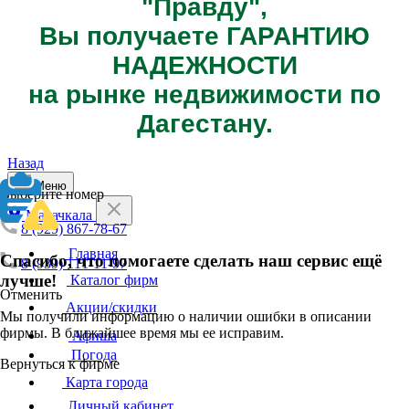
"Правду",
Вы получаете ГАРАНТИЮ
НАДЕЖНОСТИ
на рынке недвижимости по
Дагестану.
Назад
Меню
Выберите номер
Махачкала
8 (929) 867-78-67
Главная
Спасибо, что помогаете сделать наш сервис ещё
8 (939) 111-11-97
лучше!
Каталог фирм
Отменить
Акции/скидки
Мы получили информацию о наличии ошибки в описании
фирмы. В ближайшее время мы ее исправим.
Афиша
Погода
Вернуться к фирме
Карта города
Личный кабинет