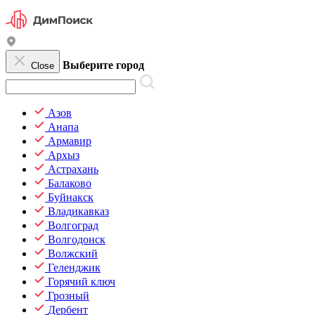
Выберите город
Close
Азов
Анапа
Армавир
Архыз
Астрахань
Балаково
Буйнакск
Владикавказ
Волгоград
Волгодонск
Волжский
Геленджик
Горячий ключ
Грозный
Дербент