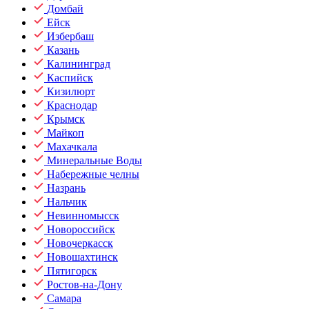
Домбай
Ейск
Избербаш
Казань
Калининград
Каспийск
Кизилюрт
Краснодар
Крымск
Майкоп
Махачкала
Минеральные Воды
Набережные челны
Назрань
Нальчик
Невинномысск
Новороссийск
Новочеркасск
Новошахтинск
Пятигорск
Ростов-на-Дону
Самара