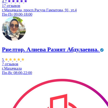
4,7
17 отзывов
г.Махачкала, просп.Расула Гамзатова, 91, эт.4
Пн-Пт 09:00-18:00
Риелтор. Алиева Разият Абдулаевна.
5
7 отзывов
г.Махачкала
Пн-Вс 08:00-22:00