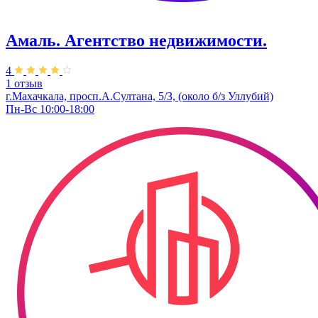
Амаль. Агентство недвижимости.
4
1 отзыв
г.Махачкала, просп.А.Султана, 5/З, (около б/з Уллубий)
Пн-Вс 10:00-18:00