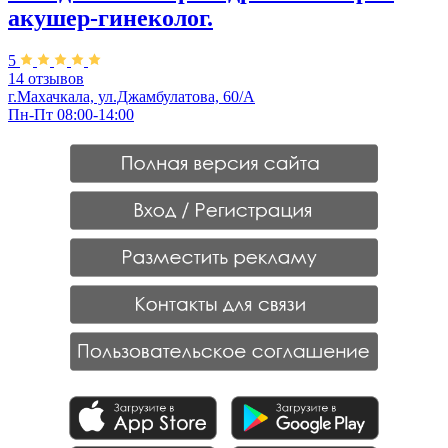
акушер-гинеколог.
5
14 отзывов
г.Махачкала, ул.Джамбулатова, 60/А
Пн-Пт 08:00-14:00