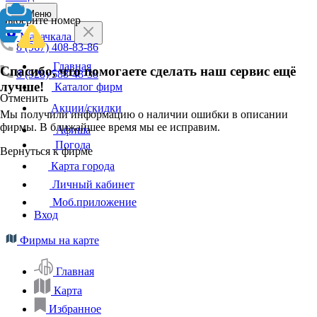
Меню
Выберите номер
Махачкала
8 (967) 408-83-86
Главная
Спасибо, что помогаете сделать наш сервис ещё
8 (928) 588-48-38
лучше!
Каталог фирм
Отменить
Акции/скидки
Мы получили информацию о наличии ошибки в описании
фирмы. В ближайшее время мы ее исправим.
Афиша
Погода
Вернуться к фирме
Карта города
Личный кабинет
Моб.приложение
Вход
Фирмы на карте
Главная
Карта
Избранное