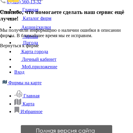
8 (928) 560-13-32
Главная
Спасибо, что помогаете сделать наш сервис ещё
Отменить
лучше!
Каталог фирм
Акции/скидки
Мы получили информацию о наличии ошибки в описании
фирмы. В ближайшее время мы ее исправим.
Афиша
Погода
Вернуться к фирме
Карта города
Личный кабинет
Моб.приложение
Вход
Фирмы на карте
Главная
Карта
Избранное