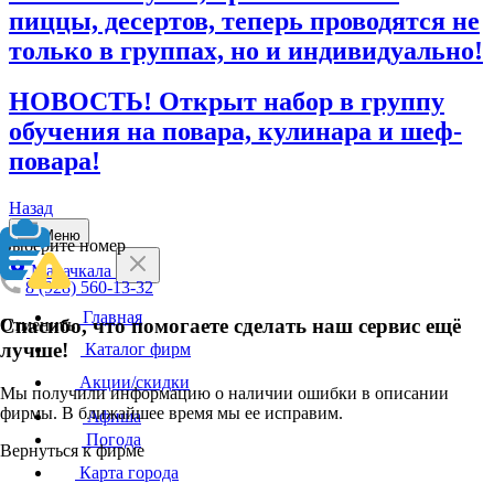
пиццы, десертов, теперь проводятся не
только в группах, но и индивидуально!
НОВОСТЬ! Открыт набор в группу
обучения на повара, кулинара и шеф-
повара!
Назад
Меню
Выберите номер
Махачкала
8 (928) 560-13-32
Главная
Спасибо, что помогаете сделать наш сервис ещё
Отменить
лучше!
Каталог фирм
Акции/скидки
Мы получили информацию о наличии ошибки в описании
фирмы. В ближайшее время мы ее исправим.
Афиша
Погода
Вернуться к фирме
Карта города