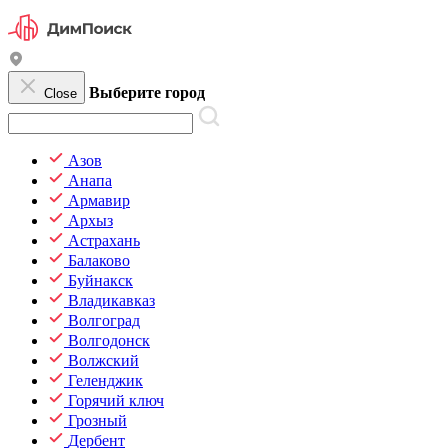
Выберите город
Close
Азов
Анапа
Армавир
Архыз
Астрахань
Балаково
Буйнакск
Владикавказ
Волгоград
Волгодонск
Волжский
Геленджик
Горячий ключ
Грозный
Дербент