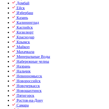
Домбай
Ейск
Избербаш
Казань
Калининград
Каспийск
Кизилюрт
Краснодар
Крымск
Майкоп
Махачкала
Минеральные Воды
Набережные челны
Назрань
Нальчик
Невинномысск
Новороссийск
Новочеркасск
Новошахтинск
Пятигорск
Ростов-на-Дону
Самара