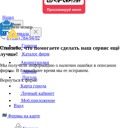
Назад
Меню
Выберите номер
Махачкала
8 (938) 784-94-92
Главная
Спасибо, что помогаете сделать наш сервис ещё
Отменить
лучше!
Каталог фирм
Акции/скидки
Мы получили информацию о наличии ошибки в описании
фирмы. В ближайшее время мы ее исправим.
Афиша
Погода
Вернуться к фирме
Карта города
Личный кабинет
Моб.приложение
Вход
Фирмы на карте