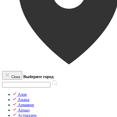
Выберите город
Close
Азов
Анапа
Армавир
Архыз
Астрахань