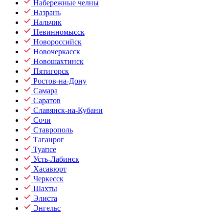
Набережные челны
Назрань
Нальчик
Невинномысск
Новороссийск
Новочеркасск
Новошахтинск
Пятигорск
Ростов-на-Дону
Самара
Саратов
Славянск-на-Кубани
Сочи
Ставрополь
Таганрог
Туапсе
Усть-Лабинск
Хасавюрт
Черкесск
Шахты
Элиста
Энгельс