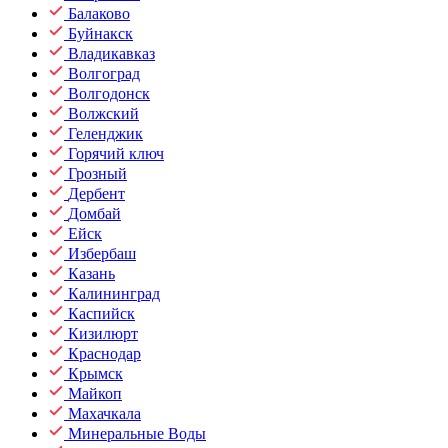
Балаково
Буйнакск
Владикавказ
Волгоград
Волгодонск
Волжский
Геленджик
Горячий ключ
Грозный
Дербент
Домбай
Ейск
Избербаш
Казань
Калининград
Каспийск
Кизилюрт
Краснодар
Крымск
Майкоп
Махачкала
Минеральные Воды