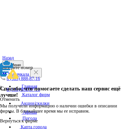
Назад
Меню
Выберите номер
Махачкала
8 (989) 888-87-16
Главная
Спасибо, что помогаете сделать наш сервис ещё
8 (933) 888-87-16
лучше!
Каталог фирм
Отменить
Акции/скидки
Мы получили информацию о наличии ошибки в описании
фирмы. В ближайшее время мы ее исправим.
Афиша
Погода
Вернуться к фирме
Карта города