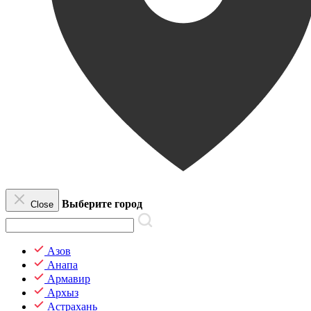
Выберите город
Close
Азов
Анапа
Армавир
Архыз
Астрахань