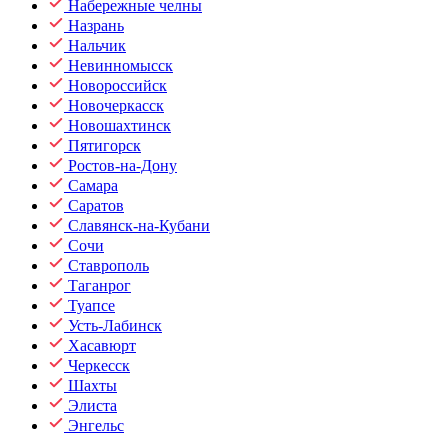
Набережные челны
Назрань
Нальчик
Невинномысск
Новороссийск
Новочеркасск
Новошахтинск
Пятигорск
Ростов-на-Дону
Самара
Саратов
Славянск-на-Кубани
Сочи
Ставрополь
Таганрог
Туапсе
Усть-Лабинск
Хасавюрт
Черкесск
Шахты
Элиста
Энгельс