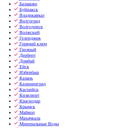
Балаково
Буйнакск
Владикавказ
Волгоград
Волгодонск
Волжский
Геленджик
Горячий ключ
Грозный
Дербент
Домбай
Ейск
Избербаш
Казань
Калининград
Каспийск
Кизилюрт
Краснодар
Крымск
Майкоп
Махачкала
Минеральные Воды