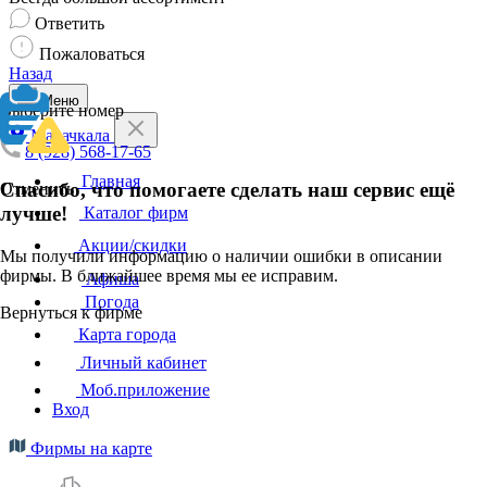
Ответить
Пожаловаться
Назад
Меню
Выберите номер
Махачкала
8 (928) 568-17-65
Главная
Спасибо, что помогаете сделать наш сервис ещё
Отменить
лучше!
Каталог фирм
Акции/скидки
Мы получили информацию о наличии ошибки в описании
фирмы. В ближайшее время мы ее исправим.
Афиша
Погода
Вернуться к фирме
Карта города
Личный кабинет
Моб.приложение
Вход
Фирмы на карте