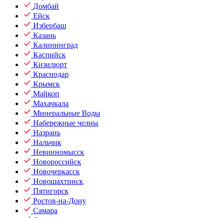
Домбай
Ейск
Избербаш
Казань
Калининград
Каспийск
Кизилюрт
Краснодар
Крымск
Майкоп
Махачкала
Минеральные Воды
Набережные челны
Назрань
Нальчик
Невинномысск
Новороссийск
Новочеркасск
Новошахтинск
Пятигорск
Ростов-на-Дону
Самара