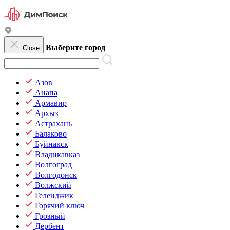
Выберите город
Close
Азов
Анапа
Армавир
Архыз
Астрахань
Балаково
Буйнакск
Владикавказ
Волгоград
Волгодонск
Волжский
Геленджик
Горячий ключ
Грозный
Дербент