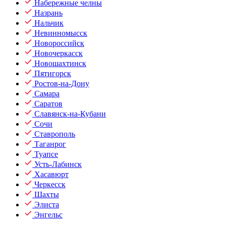
Набережные челны
Назрань
Нальчик
Невинномысск
Новороссийск
Новочеркасск
Новошахтинск
Пятигорск
Ростов-на-Дону
Самара
Саратов
Славянск-на-Кубани
Сочи
Ставрополь
Таганрог
Туапсе
Усть-Лабинск
Хасавюрт
Черкесск
Шахты
Элиста
Энгельс