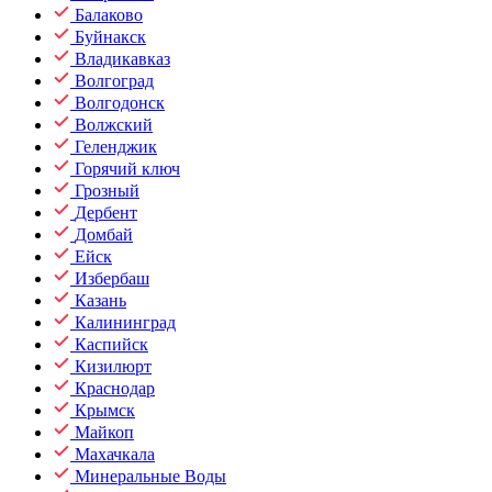
Балаково
Буйнакск
Владикавказ
Волгоград
Волгодонск
Волжский
Геленджик
Горячий ключ
Грозный
Дербент
Домбай
Ейск
Избербаш
Казань
Калининград
Каспийск
Кизилюрт
Краснодар
Крымск
Майкоп
Махачкала
Минеральные Воды