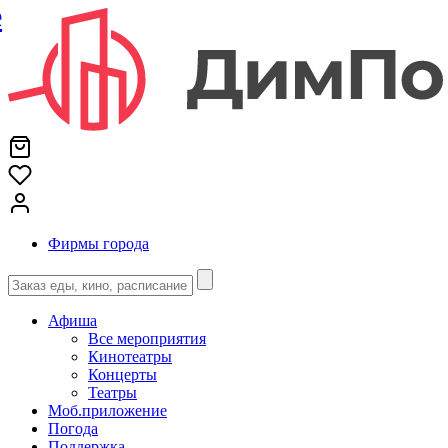
е
Фирмы города
Афиша
Все мероприятия
Кинотеатры
Концерты
Театры
Моб.приложение
Погода
Поддержка