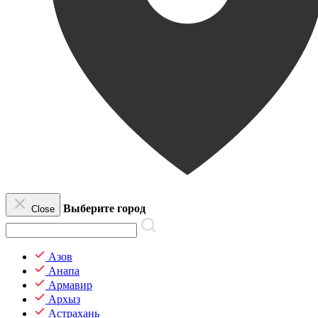
Выберите город
Close
Азов
Анапа
Армавир
Архыз
Астрахань