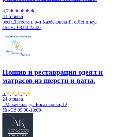
4,7
43 отзыва
респ.Дагестан, р-н Казбековский, с.Ленинаул
Пн-Вс 08:00-22:00
Пошив и реставрация одеял и
матрасов из шерсти и ваты.
5
24 отзыва
г.Махачкала, ул.Богатырева, 12
Пн-Сб 09:00-18:00