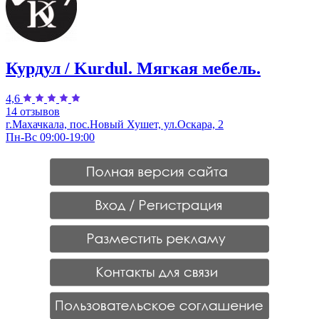
Курдул / Kurdul. Мягкая мебель.
4,6
14 отзывов
г.Махачкала, пос.Новый Хушет, ул.Оскара, 2
Пн-Вс 09:00-19:00