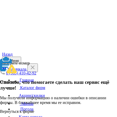
Назад
Меню
Выберите номер
Махачкала
8 (963) 410-42-92
Главная
Спасибо, что помогаете сделать наш сервис ещё
Отменить
лучше!
Каталог фирм
Акции/скидки
Мы получили информацию о наличии ошибки в описании
фирмы. В ближайшее время мы ее исправим.
Афиша
Погода
Вернуться к фирме
Карта города