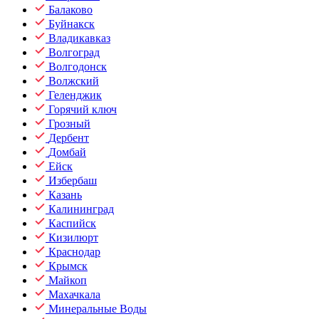
Балаково
Буйнакск
Владикавказ
Волгоград
Волгодонск
Волжский
Геленджик
Горячий ключ
Грозный
Дербент
Домбай
Ейск
Избербаш
Казань
Калининград
Каспийск
Кизилюрт
Краснодар
Крымск
Майкоп
Махачкала
Минеральные Воды