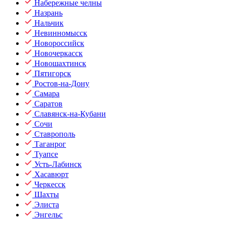
Набережные челны
Назрань
Нальчик
Невинномысск
Новороссийск
Новочеркасск
Новошахтинск
Пятигорск
Ростов-на-Дону
Самара
Саратов
Славянск-на-Кубани
Сочи
Ставрополь
Таганрог
Туапсе
Усть-Лабинск
Хасавюрт
Черкесск
Шахты
Элиста
Энгельс