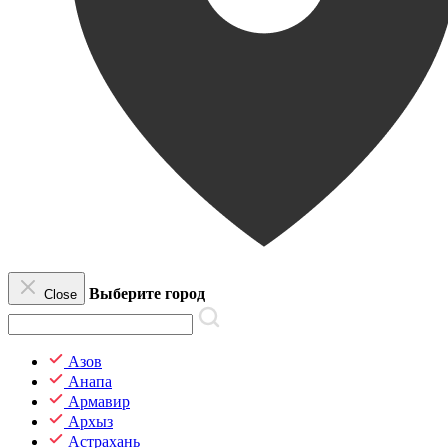
Выберите город
Close
Азов
Анапа
Армавир
Архыз
Астрахань