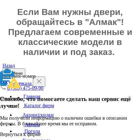
Если Вам нужны двери,
обращайтесь в "Алмак"!
Предлагаем современные и
классические модели в
наличии и под заказ.
Назад
Меню
Выберите номер
Махачкала
8 (989) 475-09-90
Главная
Спасибо, что помогаете сделать наш сервис ещё
Отменить
лучше!
Каталог фирм
Акции/скидки
Мы получили информацию о наличии ошибки в описании
фирмы. В ближайшее время мы ее исправим.
Афиша
Погода
Вернуться к фирме