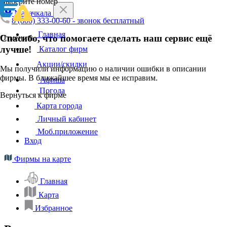
Выберите номер
Махачкала
8 (800) 333-00-60 - звонок бесплатный
Главная
Спасибо, что помогаете сделать наш сервис ещё
Отменить
лучше!
Каталог фирм
Акции/скидки
Мы получили информацию о наличии ошибки в описании
фирмы. В ближайшее время мы ее исправим.
Афиша
Погода
Вернуться к фирме
Карта города
Личный кабинет
Моб.приложение
Вход
Фирмы на карте
Главная
Карта
Избранное