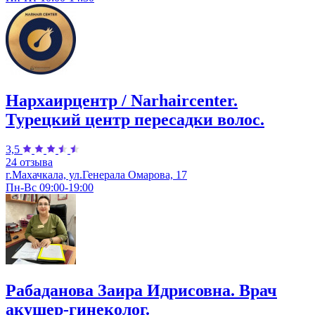
Нархаирцентр / Narhaircenter.
Турецкий центр пересадки волос.
3,5
24 отзыва
г.Махачкала, ул.Генерала Омарова, 17
Пн-Вс 09:00-19:00
Рабаданова Заира Идрисовна. Врач
акушер-гинеколог.