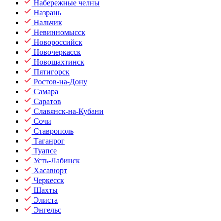
Набережные челны
Назрань
Нальчик
Невинномысск
Новороссийск
Новочеркасск
Новошахтинск
Пятигорск
Ростов-на-Дону
Самара
Саратов
Славянск-на-Кубани
Сочи
Ставрополь
Таганрог
Туапсе
Усть-Лабинск
Хасавюрт
Черкесск
Шахты
Элиста
Энгельс