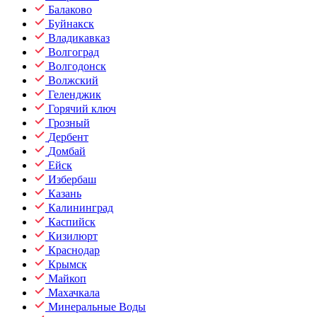
Балаково
Буйнакск
Владикавказ
Волгоград
Волгодонск
Волжский
Геленджик
Горячий ключ
Грозный
Дербент
Домбай
Ейск
Избербаш
Казань
Калининград
Каспийск
Кизилюрт
Краснодар
Крымск
Майкоп
Махачкала
Минеральные Воды