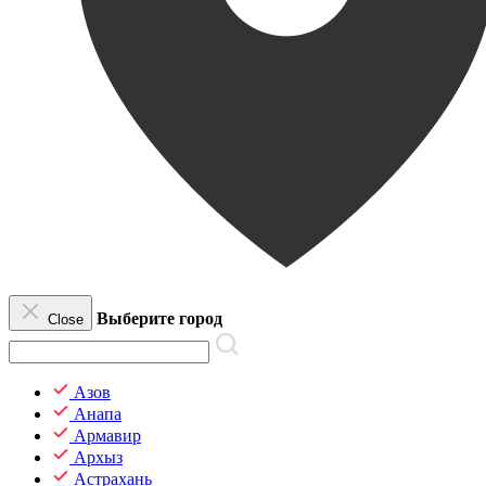
Выберите город
Close
Азов
Анапа
Армавир
Архыз
Астрахань