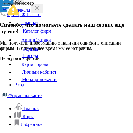
Меню
Выберите номер
Махачкала
8 (964) 051-51-51
Главная
Спасибо, что помогаете сделать наш сервис ещё
Отменить
лучше!
Каталог фирм
Акции/скидки
Мы получили информацию о наличии ошибки в описании
фирмы. В ближайшее время мы ее исправим.
Афиша
Погода
Вернуться к фирме
Карта города
Личный кабинет
Моб.приложение
Вход
Фирмы на карте
Главная
Карта
Избранное