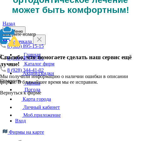
может быть комфортным!
Назад
Меню
Выберите номер
Махачкала
8 (989) 895-15-15
Главная
Спасибо, что помогаете сделать наш сервис ещё
8 (909) 486-00-06
лучше!
Каталог фирм
8 (928) 344-41-02
Акции/скидки
Мы получили информацию о наличии ошибки в описании
Отменить
фирмы. В ближайшее время мы ее исправим.
Афиша
Погода
Вернуться к фирме
Карта города
Личный кабинет
Моб.приложение
Вход
Фирмы на карте