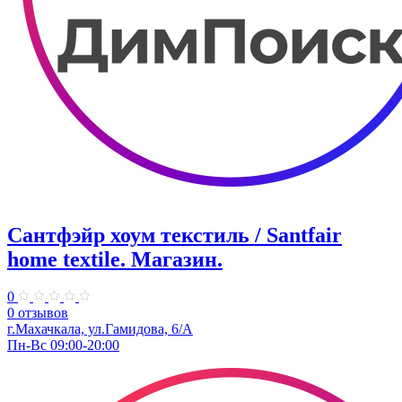
Сантфэйр хоум текстиль / Santfair
home textile. ​Магазин.
0
0 отзывов
г.Махачкала, ул.Гамидова, 6/А
Пн-Вс 09:00-20:00