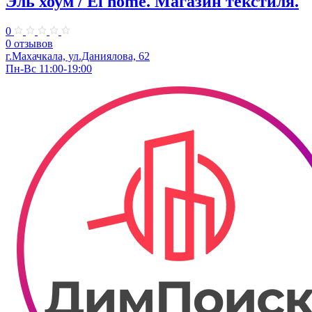
Эль хоум / El home. ​Магазин текстиля.
0
0 отзывов
г.Махачкала, ул.Даниялова, 62
Пн-Вс 11:00-19:00