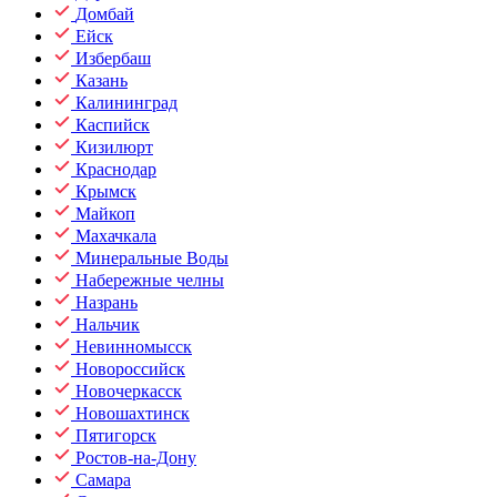
Домбай
Ейск
Избербаш
Казань
Калининград
Каспийск
Кизилюрт
Краснодар
Крымск
Майкоп
Махачкала
Минеральные Воды
Набережные челны
Назрань
Нальчик
Невинномысск
Новороссийск
Новочеркасск
Новошахтинск
Пятигорск
Ростов-на-Дону
Самара