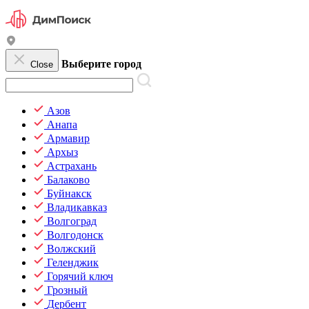
Выберите город
Close
Азов
Анапа
Армавир
Архыз
Астрахань
Балаково
Буйнакск
Владикавказ
Волгоград
Волгодонск
Волжский
Геленджик
Горячий ключ
Грозный
Дербент