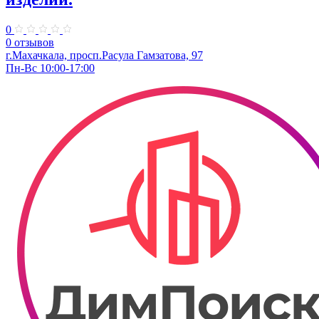
0
0 отзывов
г.Махачкала, ​просп.Расула Гамзатова, 97
Пн-Вс 10:00-17:00