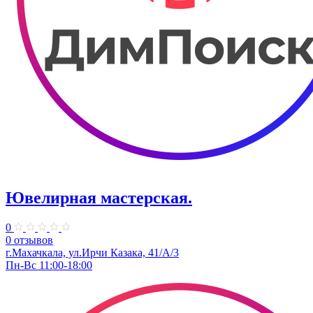
Ювелирная мастерская.
0
0 отзывов
г.Махачкала, ​ул.Ирчи Казака, 41/А/3
Пн-Вс 11:00-18:00