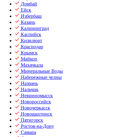
Домбай
Ейск
Избербаш
Казань
Калининград
Каспийск
Кизилюрт
Краснодар
Крымск
Майкоп
Махачкала
Минеральные Воды
Набережные челны
Назрань
Нальчик
Невинномысск
Новороссийск
Новочеркасск
Новошахтинск
Пятигорск
Ростов-на-Дону
Самара