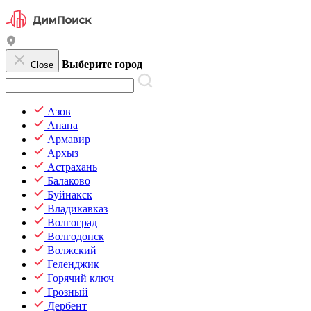
Выберите город
Close
Азов
Анапа
Армавир
Архыз
Астрахань
Балаково
Буйнакск
Владикавказ
Волгоград
Волгодонск
Волжский
Геленджик
Горячий ключ
Грозный
Дербент