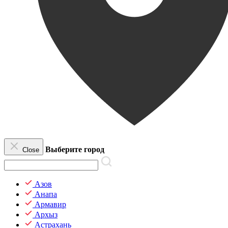
Выберите город
Close
Азов
Анапа
Армавир
Архыз
Астрахань