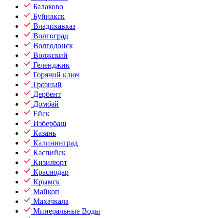
Балаково
Буйнакск
Владикавказ
Волгоград
Волгодонск
Волжский
Геленджик
Горячий ключ
Грозный
Дербент
Домбай
Ейск
Избербаш
Казань
Калининград
Каспийск
Кизилюрт
Краснодар
Крымск
Майкоп
Махачкала
Минеральные Воды