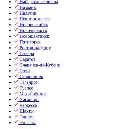
Набережные челны
Назрань
Нальчик
Невинномысск
Новороссийск
Новочеркасск
Новошахтинск
Пятигорск
Ростов-на-Дону
Самара
Саратов
Славянск-на-Кубани
Сочи
Ставрополь
Таганрог
Туапсе
Усть-Лабинск
Хасавюрт
Черкесск
Шахты
Элиста
Энгельс