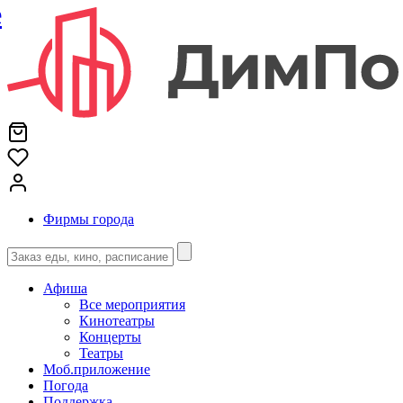
е
Фирмы города
Афиша
Все мероприятия
Кинотеатры
Концерты
Театры
Моб.приложение
Погода
Поддержка