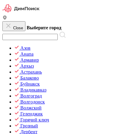
Выберите город
Close
Азов
Анапа
Армавир
Архыз
Астрахань
Балаково
Буйнакск
Владикавказ
Волгоград
Волгодонск
Волжский
Геленджик
Горячий ключ
Грозный
Дербент