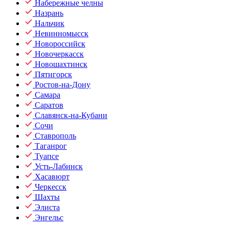
Набережные челны
Назрань
Нальчик
Невинномысск
Новороссийск
Новочеркасск
Новошахтинск
Пятигорск
Ростов-на-Дону
Самара
Саратов
Славянск-на-Кубани
Сочи
Ставрополь
Таганрог
Туапсе
Усть-Лабинск
Хасавюрт
Черкесск
Шахты
Элиста
Энгельс