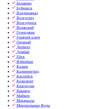
Балаково
Буйнакск
Владикавказ
Волгоград
Волгодонск
Волжский
Геленджик
Горячий ключ
Грозный
Дербент
Домбай
Ейск
Избербаш
Казань
Калининград
Каспийск
Кизилюрт
Краснодар
Крымск
Майкоп
Махачкала
Минеральные Воды