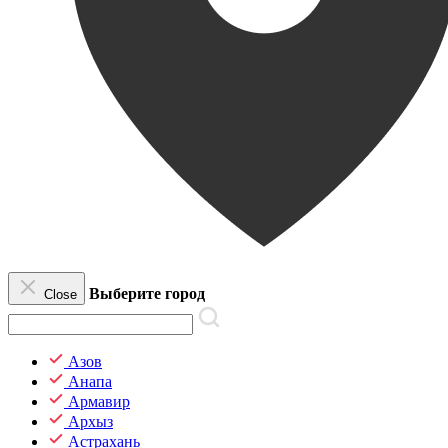
Выберите город
Close
Азов
Анапа
Армавир
Архыз
Астрахань