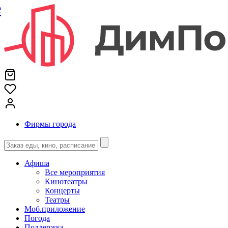
е
Фирмы города
Афиша
Все мероприятия
Кинотеатры
Концерты
Театры
Моб.приложение
Погода
Поддержка