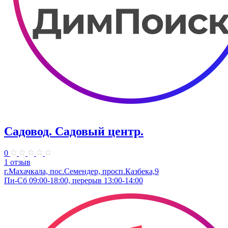
Садовод. Садовый центр.
0
1 отзыв
г.Махачкала, пос.Семендер, просп.Казбека,9
Пн-Сб 09:00-18:00, перерыв 13:00-14:00