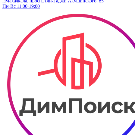
г.Махачкала, просп.Али-Гаджи Акушинского, 85
Пн-Вс 11:00-19:00