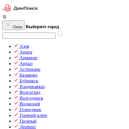
Выберите город
Close
Азов
Анапа
Армавир
Архыз
Астрахань
Балаково
Буйнакск
Владикавказ
Волгоград
Волгодонск
Волжский
Геленджик
Горячий ключ
Грозный
Дербент