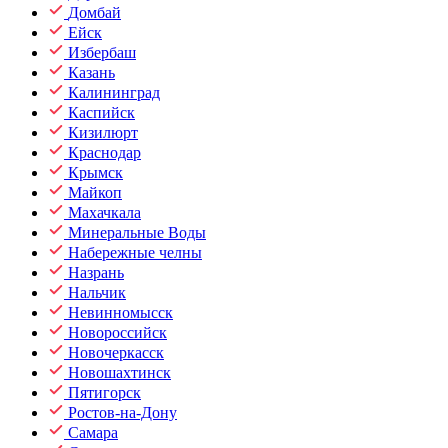
Домбай
Ейск
Избербаш
Казань
Калининград
Каспийск
Кизилюрт
Краснодар
Крымск
Майкоп
Махачкала
Минеральные Воды
Набережные челны
Назрань
Нальчик
Невинномысск
Новороссийск
Новочеркасск
Новошахтинск
Пятигорск
Ростов-на-Дону
Самара