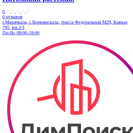
0
0 отзывов
г.Махачкала, с.Коркмаскала, трасса Федеральная М29, Кавказ
795, км.2/3
Пн-Вс 08:00-18:00