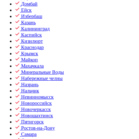
Домбай
Ейск
Избербаш
Казань
Калининград
Каспийск
Кизилюрт
Краснодар
Крымск
Майкоп
Махачкала
Минеральные Воды
Набережные челны
Назрань
Нальчик
Невинномысск
Новороссийск
Новочеркасск
Новошахтинск
Пятигорск
Ростов-на-Дону
Самара