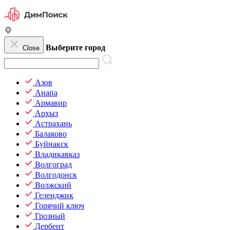
Выберите город
Close
Азов
Анапа
Армавир
Архыз
Астрахань
Балаково
Буйнакск
Владикавказ
Волгоград
Волгодонск
Волжский
Геленджик
Горячий ключ
Грозный
Дербент