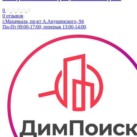
0
0 отзывов
г.Махачкала, пр-кт А.Акушинского, 94
Пн-Пт 09:00-17:00, перерыв 13:00-14:00