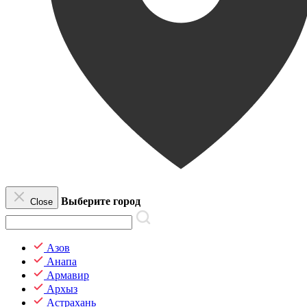
Выберите город
Close
Азов
Анапа
Армавир
Архыз
Астрахань