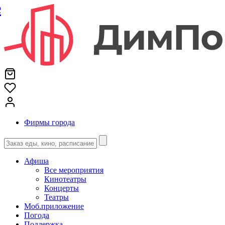
е
Фирмы города
Афиша
Все мероприятия
Кинотеатры
Концерты
Театры
Моб.приложение
Погода
Поддержка