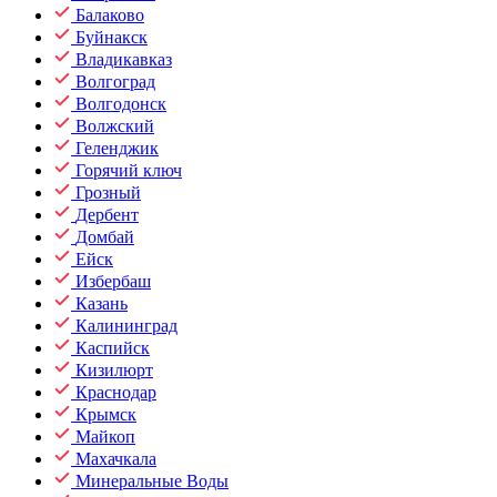
Балаково
Буйнакск
Владикавказ
Волгоград
Волгодонск
Волжский
Геленджик
Горячий ключ
Грозный
Дербент
Домбай
Ейск
Избербаш
Казань
Калининград
Каспийск
Кизилюрт
Краснодар
Крымск
Майкоп
Махачкала
Минеральные Воды