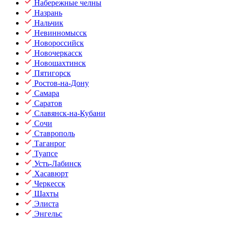
Набережные челны
Назрань
Нальчик
Невинномысск
Новороссийск
Новочеркасск
Новошахтинск
Пятигорск
Ростов-на-Дону
Самара
Саратов
Славянск-на-Кубани
Сочи
Ставрополь
Таганрог
Туапсе
Усть-Лабинск
Хасавюрт
Черкесск
Шахты
Элиста
Энгельс