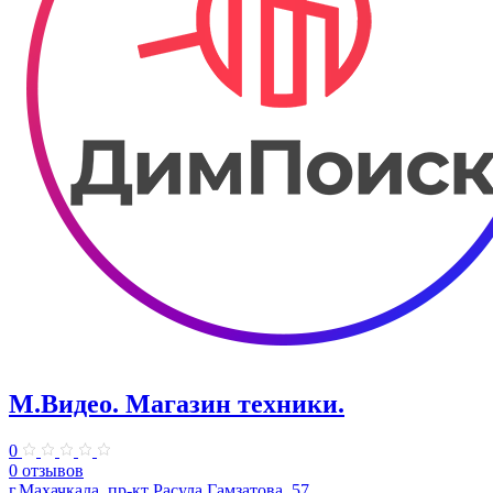
М.Видео. ​Магазин техники.
0
0 отзывов
г.Махачкала, пр-кт Расула Гамзатова, 57