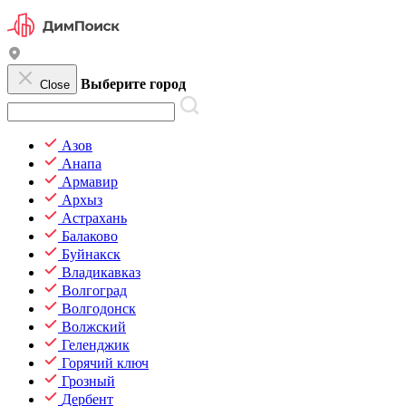
Выберите город
Close
Азов
Анапа
Армавир
Архыз
Астрахань
Балаково
Буйнакск
Владикавказ
Волгоград
Волгодонск
Волжский
Геленджик
Горячий ключ
Грозный
Дербент