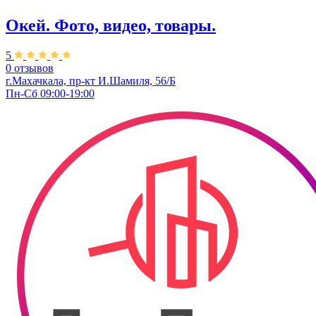
Окей. Фото, видео, товары.
5
0 отзывов
г.Махачкала, пр-кт И.Шамиля, 56/Б
Пн-Сб 09:00-19:00