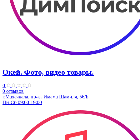
Окей. Фото, видео товары.
0
0 отзывов
г.Махачкала, ​пр-кт Имама Шамиля, 56/Б
Пн-Сб 09:00-19:00