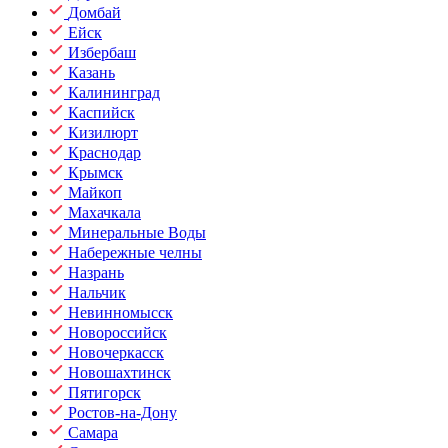
Домбай
Ейск
Избербаш
Казань
Калининград
Каспийск
Кизилюрт
Краснодар
Крымск
Майкоп
Махачкала
Минеральные Воды
Набережные челны
Назрань
Нальчик
Невинномысск
Новороссийск
Новочеркасск
Новошахтинск
Пятигорск
Ростов-на-Дону
Самара