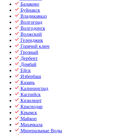
Балаково
Буйнакск
Владикавказ
Волгоград
Волгодонск
Волжский
Геленджик
Горячий ключ
Грозный
Дербент
Домбай
Ейск
Избербаш
Казань
Калининград
Каспийск
Кизилюрт
Краснодар
Крымск
Майкоп
Махачкала
Минеральные Воды