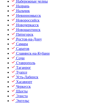
Набережные челны
Назрань
Нальчик
Невинномысск
Новороссийск
Новочеркасск
Новошахтинск
Пятигорск
Ростов-на-Дону
Самара
Саратов
Славянск-на-Кубани
Сочи
Ставрополь
Таганрог
Туапсе
Усть-Лабинск
Хасавюрт
Черкесск
Шахты
Элиста
Энгельс