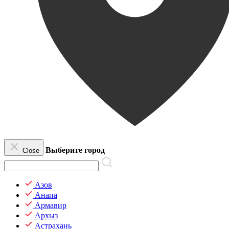
Выберите город
Close
Азов
Анапа
Армавир
Архыз
Астрахань