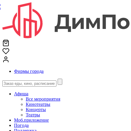
е
Фирмы города
Афиша
Все мероприятия
Кинотеатры
Концерты
Театры
Моб.приложение
Погода
Поддержка