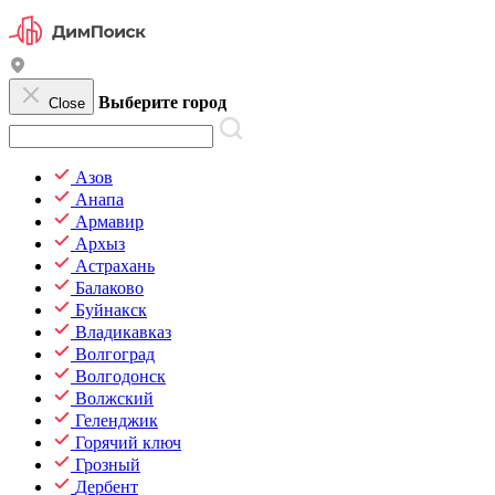
Выберите город
Close
Азов
Анапа
Армавир
Архыз
Астрахань
Балаково
Буйнакск
Владикавказ
Волгоград
Волгодонск
Волжский
Геленджик
Горячий ключ
Грозный
Дербент