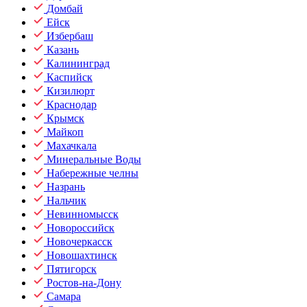
Домбай
Ейск
Избербаш
Казань
Калининград
Каспийск
Кизилюрт
Краснодар
Крымск
Майкоп
Махачкала
Минеральные Воды
Набережные челны
Назрань
Нальчик
Невинномысск
Новороссийск
Новочеркасск
Новошахтинск
Пятигорск
Ростов-на-Дону
Самара