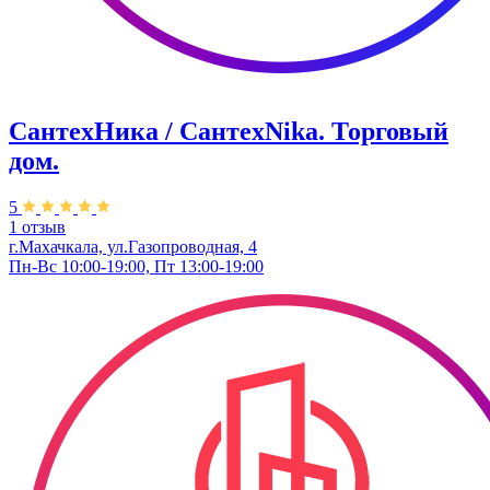
СантехНика / СантехNika. Торговый
дом.
5
1 отзыв
г.Махачкала, ул.Газопроводная, 4
Пн-Вс 10:00-19:00, Пт 13:00-19:00